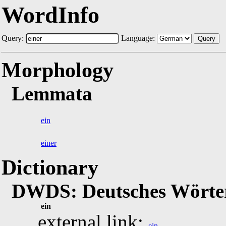
WordInfo
Query:
Language:
Query
Morphology
Lemmata
ein
einer
Dictionary
DWDS: Deutsches Wörter
ein
external link:
ein